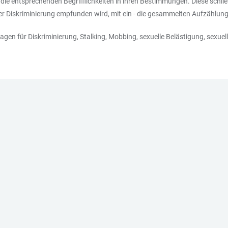
 die entsprechenden Begrifflichkeiten in ihren Bestimmungen. Diese schlie
er Diskriminierung empfunden wird, mit ein - die gesammelten Aufzählung
lagen für Diskriminierung, Stalking, Mobbing, sexuelle Belästigung, sexu