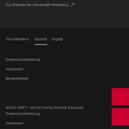
Zur Website der Universität Heidelberg
This website in
Deutsch
English
SPRACHEN
FOOTER
Datenschutzerklärung
LEGAL
Impressum
Barrierefreiheit
FOOTER
SOCIAL
MEDIA
©2026 UNIFY - Unit for Family, Diversity & Equality
FOOTER
Datenschutzerklärung
LEGAL
Impressum