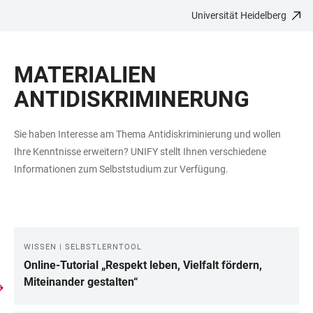
Universität Heidelberg
ZUM
HAUPTNAVIGATION
WEBSEITENSUCHE
LINKS
HAUPTINHALT
ÖFFNEN
ÖFFNEN
ZUR
MATERIALIEN
BARRIEREFREIHEIT
ANTIDISKRIMINERUNG
Sie haben Interesse am Thema Antidiskriminierung und wollen
Ihre Kenntnisse erweitern? UNIFY stellt Ihnen verschiedene
Informationen zum Selbststudium zur Verfügung.
WISSEN | SELBSTLERNTOOL
LINKS
Online-Tutorial „Respekt leben, Vielfalt fördern,
Miteinander gestalten“