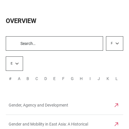
OVERVIEW
Fakultät
TABLE
FILTERS
Einrichtung
#
A
B
C
D
E
F
G
H
I
J
K
L
M
Gender, Agency and Development
TABLE
Gender and Mobility in East Asia: A Historical