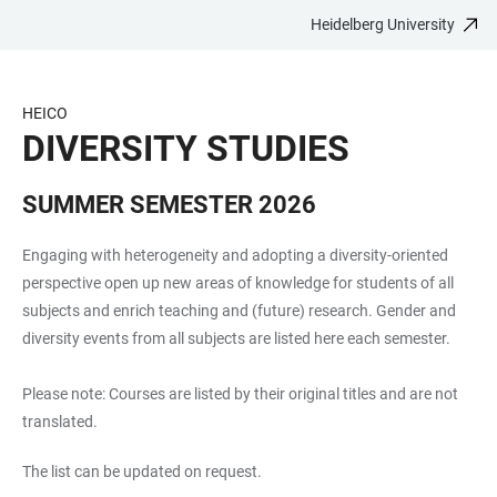
Heidelberg University
JUMP
OPEN
OPEN
ACCESSIBILITY
TO
MAIN
SEARCH
LINKS
MAIN
NAVIGATION
FORM
HEICO
CONTENT
DIVERSITY STUDIES
SUMMER SEMESTER 2026
Engaging with heterogeneity and adopting a diversity-oriented
perspective open up new areas of knowledge for students of all
subjects and enrich teaching and (future) research. Gender and
diversity events from all subjects are listed here each semester.
Please note: Courses are listed by their original titles and are not
translated.
The list can be updated on request.