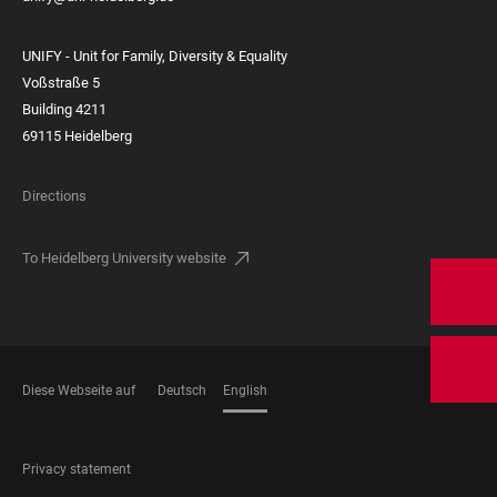
UNIFY - Unit for Family, Diversity & Equality
Voßstraße 5
Building 4211
69115 Heidelberg
Directions
To Heidelberg University website
Diese Webseite auf
Deutsch
English
LANGUAGES
FOOTER
Privacy statement