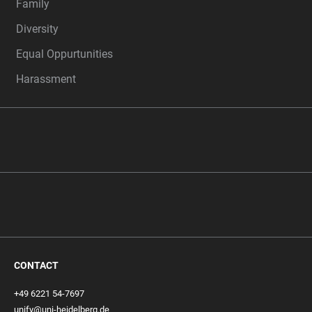
Family
Diversity
Equal Oppurtunities
Harassment
CONTACT
+49 6221 54-7697
unify@uni-heidelberg.de