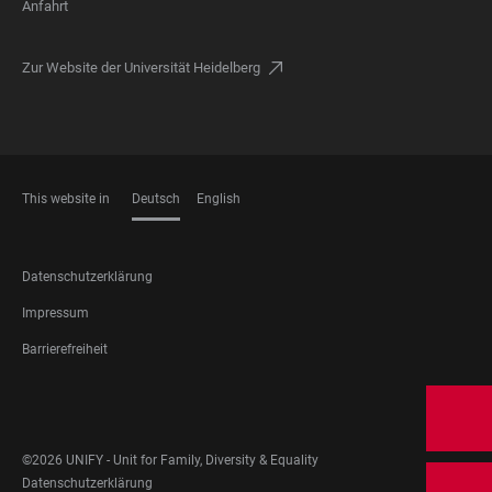
Anfahrt
Zur Website der Universität Heidelberg
This website in
Deutsch
English
SPRACHEN
FOOTER
Datenschutzerklärung
LEGAL
Impressum
Barrierefreiheit
FOOTER
SOCIAL
MEDIA
©2026 UNIFY - Unit for Family, Diversity & Equality
FOOTER
Datenschutzerklärung