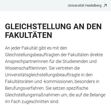
Universität Heidelberg
ZUM
HAUPTNAVIGATION
WEBSEITENSUCHE
LINKS
HAUPTINHALT
ÖFFNEN
ÖFFNEN
ZUR
GLEICHSTELLUNG AN DEN
BARRIEREFREIHEIT
FAKULTÄTEN
An jeder Fakultät gibt es mit den
Gleichstellungsbeauftragten der Fakultäten direkte
AnsprechpartnerInnen für die Studierenden und
Wissenschaftlerinnen. Sie vertreten die
Universitätsgleichstellungsbeauftragte in den
Fakultätsräten und -kommissionen, besonders in
Berufungsverfahren. Sie setzen spezifische
Gleichstellungsmaßnahmen um, die auf die Belange
im Fach zugeschnitten sind.