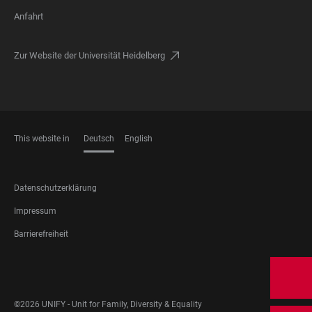
Anfahrt
Zur Website der Universität Heidelberg
This website in
Deutsch
English
SPRACHEN
FOOTER
Datenschutzerklärung
LEGAL
Impressum
Barrierefreiheit
FOOTER
SOCIAL
MEDIA
©2026 UNIFY - Unit for Family, Diversity & Equality