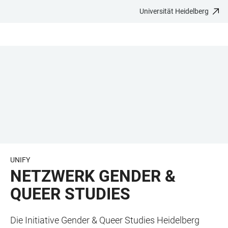
Universität Heidelberg
ZUM
HAUPTNAVIGATION
WEBSEITENSUCHE
LINKS
HAUPTINHALT
ÖFFNEN
ÖFFNEN
ZUR
BARRIEREFREIHEIT
UNIFY
NETZWERK GENDER &
QUEER STUDIES
Die Initiative Gender & Queer Studies Heidelberg