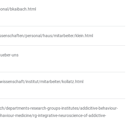
sonal/bkaibach.html
issenschaften/personal/haus/mitarbeiter/klein.html
/ueber-uns
wissenschaft/institut/mitarbeiter/kollatz.html
h/departments-research-groups-institutes/addicitive-behaviour-
haviour-medicine/rg-integrative-neuroscience-of-addictive-