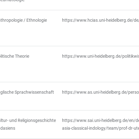
thropologie / Ethnologie
https://www.hcias.uni-heidelberg.de/d
litische Theorie
https://www.uni-heidelberg.de/politik
glische Sprachwissenschaft
https://www.as.uni-heidelberg.de/pers
ltur- und Religionsgeschichte
https://www.sai.uni-heidelberg.de/en/d
dasiens
asia-classical-indology/team/prof-dr-u