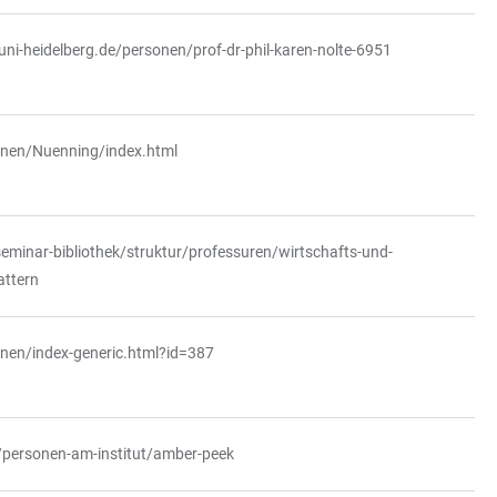
uni-heidelberg.de/personen/prof-dr-phil-karen-nolte-6951
onen/Nuenning/index.html
seminar-bibliothek/struktur/professuren/wirtschafts-und-
attern
onen/index-generic.html?id=387
/personen-am-institut/amber-peek