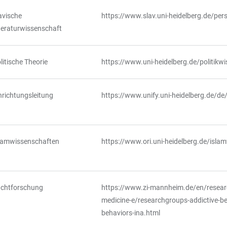
avische
https://www.slav.uni-heidelberg.de/per
teraturwissenschaft
litische Theorie
https://www.uni-heidelberg.de/politikw
nrichtungsleitung
https://www.unify.uni-heidelberg.de/de
lamwissenschaften
https://www.ori.uni-heidelberg.de/islam
chtforschung
https://www.zi-mannheim.de/en/researc
medicine-e/researchgroups-addictive-be
behaviors-ina.html