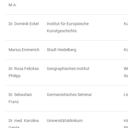
M.A.
Dr. Dominik Eckel
Institut für Europäische
Ku
Kunstgeschichte
Marius Emmerich
Stadt Heidelberg
Ko
Dr. Rosa Felicitas
Geographisches Institut
Wi
Philipp
So
Dr. Sebastian
Germanistisches Seminar
Li
Franz
Dr. med. Karolina
Universitätsklinikum
Hä
Gente
Rh