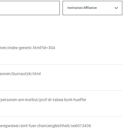
Institution/Affiliation
onen/index-generic.html?id=304
rsonen/burnautzki.html
personen-am-institut/prof-dr-tabea-bork-hueffer
nwegweiser/amt-fuer-chancengleichheit/oe6013436