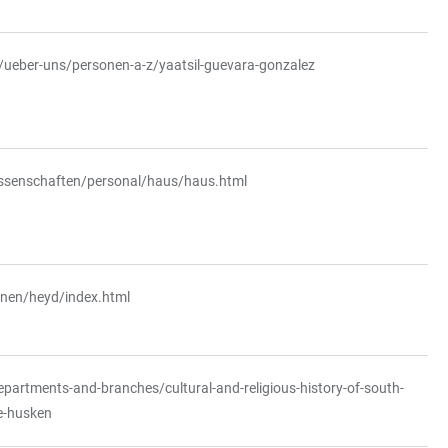
e/ueber-uns/personen-a-z/yaatsil-guevara-gonzalez
wissenschaften/personal/haus/haus.html
onen/heyd/index.html
epartments-and-branches/cultural-and-religious-history-of-south-
te-husken