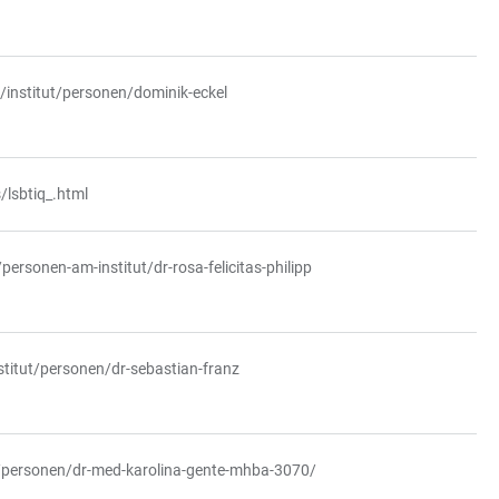
/institut/personen/dominik-eckel
lsbtiq_.html
ersonen-am-institut/dr-rosa-felicitas-philipp
stitut/personen/dr-sebastian-franz
e/personen/dr-med-karolina-gente-mhba-3070/