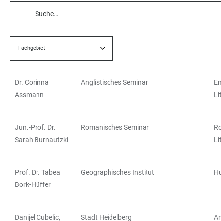
TABELLENFILTER
Fachgebiet
Dr. Corinna
Anglistisches Seminar
En
TABELLE
Assmann
Li
Jun.-Prof. Dr.
Romanisches Seminar
R
Sarah Burnautzki
Li
Prof. Dr. Tabea
Geographisches Institut
H
Bork-Hüffer
Danijel Cubelic,
Stadt Heidelberg
Am