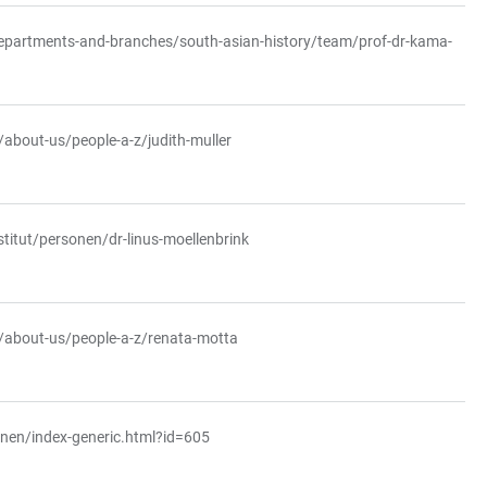
departments-and-branches/south-asian-history/team/prof-dr-kama-
/about-us/people-a-z/judith-muller
stitut/personen/dr-linus-moellenbrink
n/about-us/people-a-z/renata-motta
onen/index-generic.html?id=605